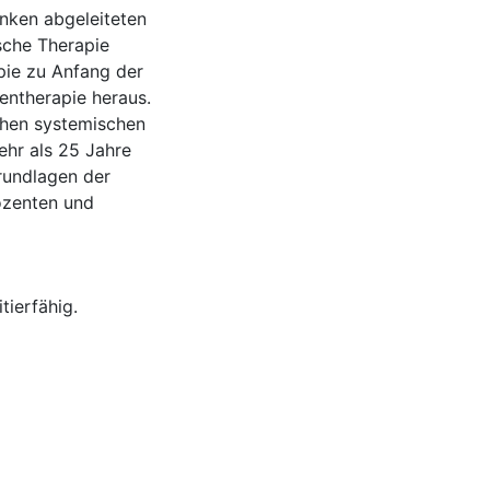
nken abgeleiteten
sche Therapie
pie zu Anfang der
entherapie heraus.
chen systemischen
ehr als 25 Jahre
rundlagen der
ozenten und
ierfähig.