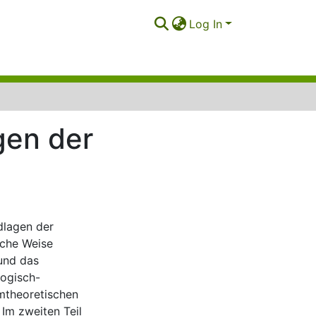
Log In
gen der
dlagen der
iche Weise
und das
logisch-
mtheoretischen
Im zweiten Teil