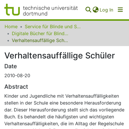
(curren
Log In
Communities
Home
Service für Blinde und Sehbehinderte der UB Dortmund
&
Digitale Bücher für Blinde und Sehbehinderte
Collections
Verhaltensauffällige Schüler
All of SfBS
Verhaltensauffällige Schüler
FAQ
Date
2010-08-20
Abstract
Kinder und Jugendliche mit Verhaltensauffälligkeiten
stellen in der Schule eine besondere Herausforderung
dar. Dieser Herausforderung stellt sich das vorliegende
Buch. Es behandelt die häufigsten und wichtigsten
Verhaltensauffälligkeiten, die im Alltag der Regelschule