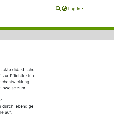
Log In
ickte didaktische
zur Pflichtlektüre
rachentwicklung
 Hinweise zum
r
n durch lebendige
e auf.