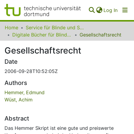
(curren
Log In
Communities
Home
Service für Blinde und Sehbehinderte der UB Dortmund
&
Digitale Bücher für Blinde und Sehbehinderte
Gesellschaftsrecht
Collections
Gesellschaftsrecht
All of SfBS
Date
FAQ
2006-09-28T10:52:05Z
Authors
Hemmer, Edmund
Wüst, Achim
Abstract
Das Hemmer Skript ist eine gute und preiswerte