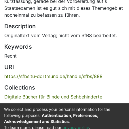
Kurzfassung, gerade bei der Vorbereitung auf's
Staatsexamen ist es gut sich mit dieses Themengebiet
nocheinmal zu befassen zu führen.
Description
Originaltext vom Verlag; nicht vom SfBS bearbeitet.
Keywords
Recht
URI
https://sfbs.tu-dortmund.de/handle/sfbs/888
Collections
Digitale Bücher für Blinde und Sehbehinderte
We collect and process your personal information for the
Full item page
following purposes:
Authentication, Preferences,
Acknowledgement and Statistics
.
Service for the Blind and Visually Impaired
To learn more, please read our
privacy policy
.