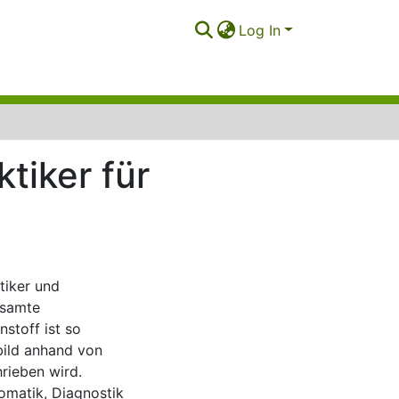
Log In
tiker für
tiker und
esamte
stoff ist so
bild anhand von
rieben wird.
matik, Diagnostik