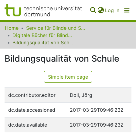
(curren
Log In
Communities
Home
Service für Blinde und Sehbehinderte der UB Dortmund
&
Digitale Bücher für Blinde und Sehbehinderte
Collections
Bildungsqualität von Schule
All of SfBS
Bildungsqualität von Schule
FAQ
Simple item page
dc.contributor.editor
Doll, Jörg
dc.date.accessioned
2017-03-29T09:46:23Z
dc.date.available
2017-03-29T09:46:23Z