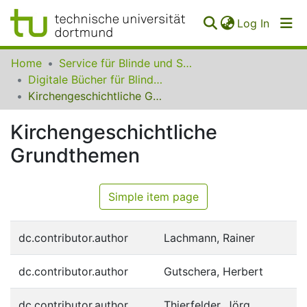
(curren
Log In
Communities
Home
Service für Blinde und Sehbehinderte der UB Dortmund
&
Digitale Bücher für Blinde und Sehbehinderte
Collections
Kirchengeschichtliche Grundthemen
All of SfBS
Kirchengeschichtliche
Grundthemen
FAQ
Simple item page
dc.contributor.author
Lachmann, Rainer
dc.contributor.author
Gutschera, Herbert
dc.contributor.author
Thierfelder, Jörg