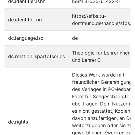
dc.identifier.isbn
ISBN 3-525-61422-5
https://sfbs.tu-
dc.identifier.uri
dortmund.de/handle/sfbs/1
dc.language.iso
de
Theologie für Lehrerinnen
dc.relation.ispartofseries
und Lehrer;3
Dieses Werk wurde mit
freundlicher Genehmigung
des Verlages in PC-lesbare
Form für Sehgeschädigte
übertragen. Dem Nutzer ist
es nicht gestattet, Kopien
davon anzufertigen, an Drit
dc.rights
weiterzugeben oder sie zu
gewerblichen Zwecken zu