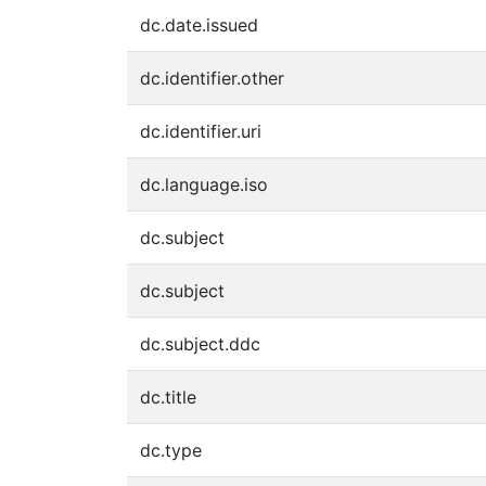
dc.date.issued
dc.identifier.other
dc.identifier.uri
dc.language.iso
dc.subject
dc.subject
dc.subject.ddc
dc.title
dc.type