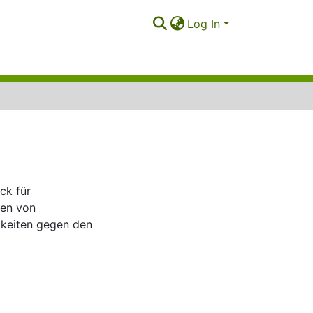
Log In
ck für
ren von
keiten gegen den