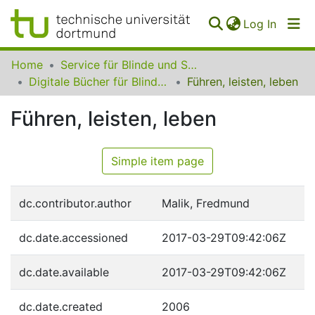
(curren
Log In
Communities
Home
Service für Blinde und Sehbehinderte der UB Dortmund
&
Digitale Bücher für Blinde und Sehbehinderte
Führen, leisten, leben
Collections
Führen, leisten, leben
All of SfBS
FAQ
Simple item page
dc.contributor.author
Malik, Fredmund
dc.date.accessioned
2017-03-29T09:42:06Z
dc.date.available
2017-03-29T09:42:06Z
dc.date.created
2006