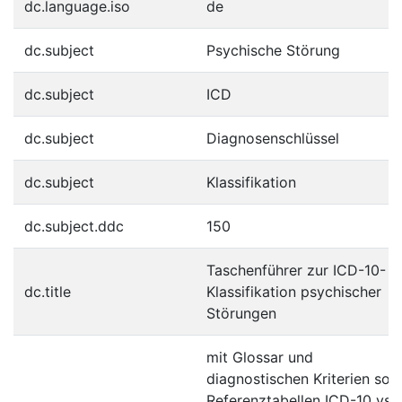
dc.language.iso
de
dc.subject
Psychische Störung
dc.subject
ICD
dc.subject
Diagnosenschlüssel
dc.subject
Klassifikation
dc.subject.ddc
150
Taschenführer zur ICD-10-
dc.title
Klassifikation psychischer
Störungen
mit Glossar und
diagnostischen Kriterien sow
Referenztabellen ICD-10 vs.