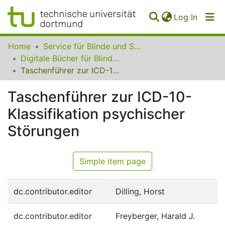
(curren
Log In
Communities
Home
Service für Blinde und Sehbehinderte der UB Dortmund
&
Digitale Bücher für Blinde und Sehbehinderte
Collections
Taschenführer zur ICD-10-Klassifikation psychischer Störungen
All of SfBS
Taschenführer zur ICD-10-
Klassifikation psychischer
FAQ
Störungen
Simple item page
dc.contributor.editor
Dilling, Horst
dc.contributor.editor
Freyberger, Harald J.