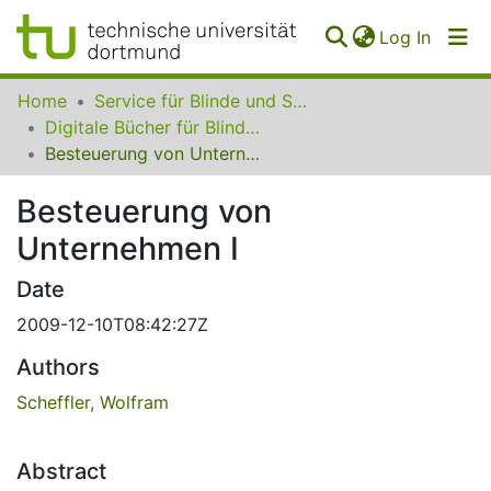
(curren
Log In
Communities
Home
Service für Blinde und Sehbehinderte der UB Dortmund
&
Digitale Bücher für Blinde und Sehbehinderte
Collections
Besteuerung von Unternehmen I
All of SfBS
Besteuerung von
Unternehmen I
FAQ
Date
2009-12-10T08:42:27Z
Authors
Scheffler, Wolfram
Abstract