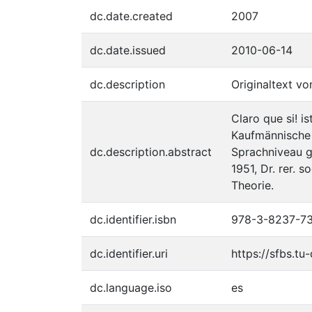
dc.date.created
2007
dc.date.issued
2010-06-14
dc.description
Originaltext vo
Claro que si! i
Kaufmännische 
dc.description.abstract
Sprachniveau g
1951, Dr. rer. 
Theorie.
dc.identifier.isbn
978-3-8237-7
dc.identifier.uri
https://sfbs.t
dc.language.iso
es