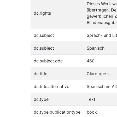
Dieses Werk wu
übertragen. Dem
dc.rights
gewerblichen Z
Blindenausgabe
dc.subject
Sprach- und Li
dc.subject
Spanisch
dc.subject.ddc
460
dc.title
Claro que si!
dc.title.alternative
Spanisch im Al
dc.type
Text
dc.type.publicationtype
book