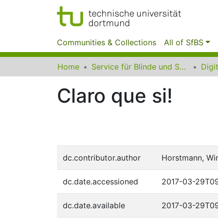
Communities & Collections
All of SfBS
Home
Service für Blinde und Sehbehinderte der UB Dortmund
Claro que si!
dc.contributor.author
Horstmann, Win
dc.date.accessioned
2017-03-29T09
dc.date.available
2017-03-29T09