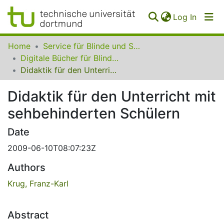
(curren
Log In
Communities
Home
Service für Blinde und Sehbehinderte der UB Dortmund
&
Digitale Bücher für Blinde und Sehbehinderte
Collections
Didaktik für den Unterricht mit sehbehinderten Schülern
All of SfBS
Didaktik für den Unterricht mit
sehbehinderten Schülern
FAQ
Date
2009-06-10T08:07:23Z
Authors
Krug, Franz-Karl
Abstract