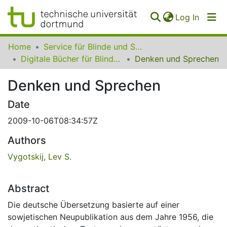
(curren
Log In
Communities
Home
Service für Blinde und Sehbehinderte der UB Dortmund
&
Digitale Bücher für Blinde und Sehbehinderte
Denken und Sprechen
Collections
Denken und Sprechen
All of SfBS
Date
FAQ
2009-10-06T08:34:57Z
Authors
Vygotskij, Lev S.
Abstract
Die deutsche Übersetzung basierte auf einer
sowjetischen Neupublikation aus dem Jahre 1956, die