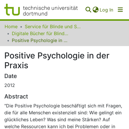
(curren
Log In
Communities
Home
Service für Blinde und Sehbehinderte der UB Dortmund
&
Digitale Bücher für Blinde und Sehbehinderte
Collections
Positive Psychologie in der Praxis
All of SfBS
Positive Psychologie in der
Praxis
FAQ
Date
2012
Abstract
"Die Positive Psychologie beschäftigt sich mit Fragen,
die für alle Menschen existenziell sind: Wie gelingt ein
glückliches Leben? Was sind meine Stärken? Auf
welche Ressourcen kann ich bei Problemen oder in