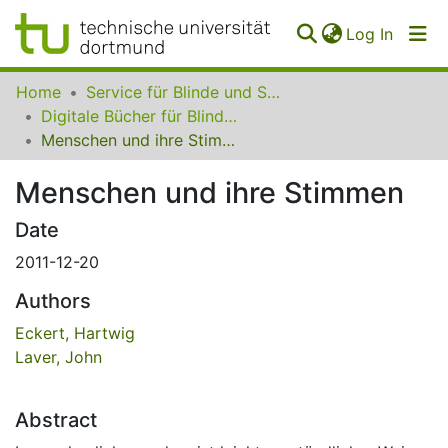
(curren
Log In
Communities
Home
Service für Blinde und Sehbehinderte der UB Dortmund
&
Digitale Bücher für Blinde und Sehbehinderte
Collections
Menschen und ihre Stimmen
All of SfBS
Menschen und ihre Stimmen
FAQ
Date
2011-12-20
Authors
Eckert, Hartwig
Laver, John
Abstract