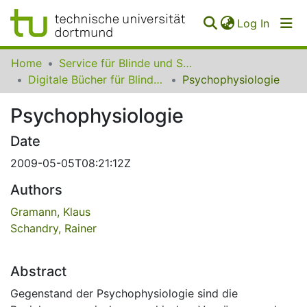
(curren
Log In
Communities
Home
Service für Blinde und Sehbehinderte der UB Dortmund
&
Digitale Bücher für Blinde und Sehbehinderte
Psychophysiologie
Collections
Psychophysiologie
All of SfBS
Date
FAQ
2009-05-05T08:21:12Z
Authors
Gramann, Klaus
Schandry, Rainer
Abstract
Gegenstand der Psychophysiologie sind die