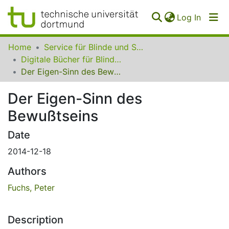
(curren
Log In
Communities
Home
Service für Blinde und Sehbehinderte der UB Dortmund
&
Digitale Bücher für Blinde und Sehbehinderte
Collections
Der Eigen-Sinn des Bewußtseins
All of SfBS
Der Eigen-Sinn des
Bewußtseins
FAQ
Date
2014-12-18
Authors
Fuchs, Peter
Description