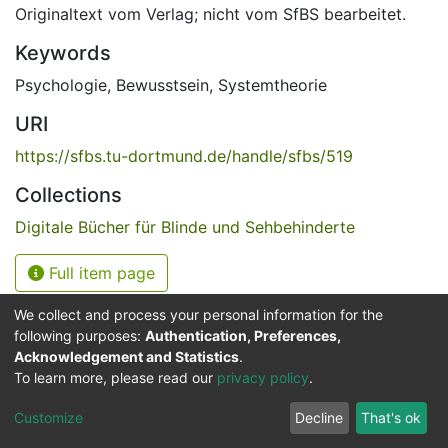
Originaltext vom Verlag; nicht vom SfBS bearbeitet.
Keywords
Psychologie
,
Bewusstsein
,
Systemtheorie
URI
https://sfbs.tu-dortmund.de/handle/sfbs/519
Collections
Digitale Bücher für Blinde und Sehbehinderte
Full item page
We collect and process your personal information for the
following purposes:
Authentication, Preferences,
Acknowledgement and Statistics
.
Service for the Blind and Visually Impaired
To learn more, please read our
privacy policy
.
ded
UB
and
ITMC
of the
Cookie
Privacy
Send
Impr
TU
settings
policy
Feedback
Customize
Decline
That's ok
Dormund