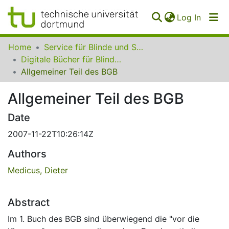
(curren
Log In
Communities
Home
Service für Blinde und Sehbehinderte der UB Dortmund
&
Digitale Bücher für Blinde und Sehbehinderte
Collections
Allgemeiner Teil des BGB
All of SfBS
Allgemeiner Teil des BGB
FAQ
Date
2007-11-22T10:26:14Z
Authors
Medicus, Dieter
Abstract
Im 1. Buch des BGB sind überwiegend die "vor die