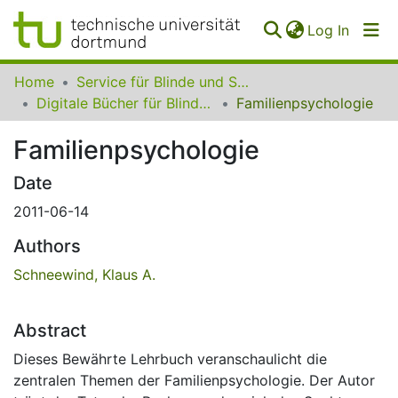
(curren
Log In
Communities
Home
Service für Blinde und Sehbehinderte der UB Dortmund
&
Digitale Bücher für Blinde und Sehbehinderte
Familienpsychologie
Collections
Familienpsychologie
All of SfBS
Date
FAQ
2011-06-14
Authors
Schneewind, Klaus A.
Abstract
Dieses Bewährte Lehrbuch veranschaulicht die
zentralen Themen der Familienpsychologie. Der Autor