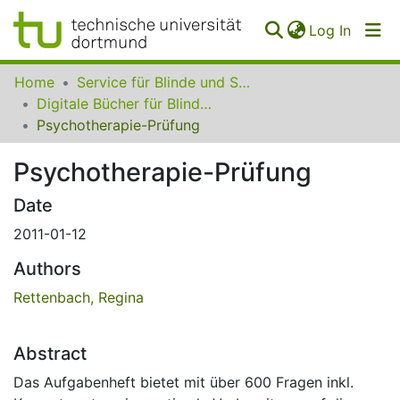
(curren
Log In
Communities
Home
Service für Blinde und Sehbehinderte der UB Dortmund
&
Digitale Bücher für Blinde und Sehbehinderte
Collections
Psychotherapie-Prüfung
All of SfBS
Psychotherapie-Prüfung
FAQ
Date
2011-01-12
Authors
Rettenbach, Regina
Abstract
Das Aufgabenheft bietet mit über 600 Fragen inkl.