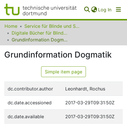
(curren
Log In
Communities
Home
Service für Blinde und Sehbehinderte der UB Dortmund
&
Digitale Bücher für Blinde und Sehbehinderte
Collections
Grundinformation Dogmatik
All of SfBS
Grundinformation Dogmatik
FAQ
Simple item page
dc.contributor.author
Leonhardt, Rochus
dc.date.accessioned
2017-03-29T09:31:50Z
dc.date.available
2017-03-29T09:31:50Z