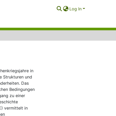
Log In
chenkriegsjahre in
e Strukturen und
nderheiten. Das
lichen Bedingungen
gang zu einer
eschichte
 vermittelt in
ten