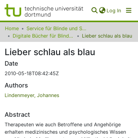
(curren
Log In
Communities
Home
Service für Blinde und Sehbehinderte der UB Dortmund
&
Digitale Bücher für Blinde und Sehbehinderte
Lieber schlau als blau
Collections
Lieber schlau als blau
All of SfBS
Date
FAQ
2010-05-18T08:42:45Z
Authors
Lindenmeyer, Johannes
Abstract
Therapeuten wie auch Betroffene und Angehörige
erhalten medizinisches und psychologisches Wissen