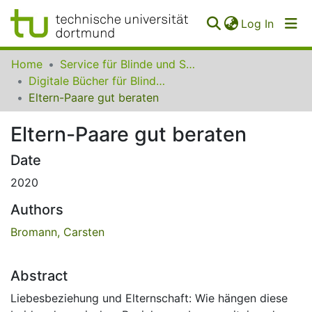
(curren
Log In
Communities
Home
Service für Blinde und Sehbehinderte der UB Dortmund
&
Digitale Bücher für Blinde und Sehbehinderte
Collections
Eltern-Paare gut beraten
All of SfBS
Eltern-Paare gut beraten
FAQ
Date
2020
Authors
Bromann, Carsten
Abstract
Liebesbeziehung und Elternschaft: Wie hängen diese