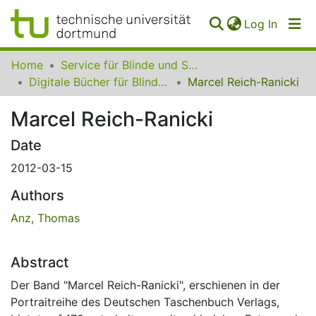
(curren
Log In
Communities
Home
Service für Blinde und Sehbehinderte der UB Dortmund
&
Digitale Bücher für Blinde und Sehbehinderte
Marcel Reich-Ranicki
Collections
Marcel Reich-Ranicki
All of SfBS
Date
FAQ
2012-03-15
Authors
Anz, Thomas
Abstract
Der Band "Marcel Reich-Ranicki", erschienen in der
Portraitreihe des Deutschen Taschenbuch Verlags,