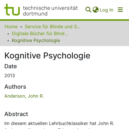
(curren
Log In
Communities
Home
Service für Blinde und Sehbehinderte der UB Dortmund
&
Digitale Bücher für Blinde und Sehbehinderte
Collections
Kognitive Psychologie
All of SfBS
Kognitive Psychologie
FAQ
Date
2013
Authors
Anderson, John R.
Abstract
Im diesem aktuellen Lehrbuchklassiker hat John R.