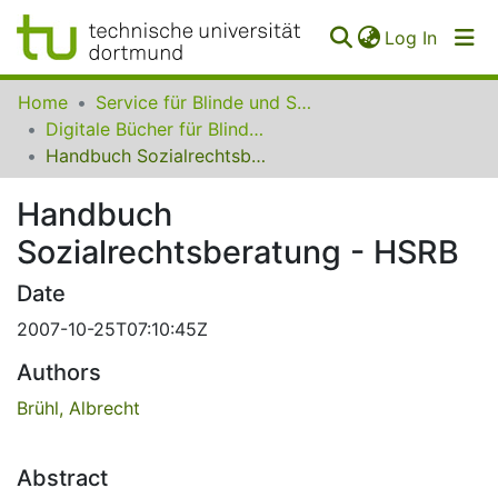
(curren
Log In
Communities
Home
Service für Blinde und Sehbehinderte der UB Dortmund
&
Digitale Bücher für Blinde und Sehbehinderte
Collections
Handbuch Sozialrechtsberatung - HSRB
All of SfBS
Handbuch
Sozialrechtsberatung - HSRB
FAQ
Date
2007-10-25T07:10:45Z
Authors
Brühl, Albrecht
Abstract