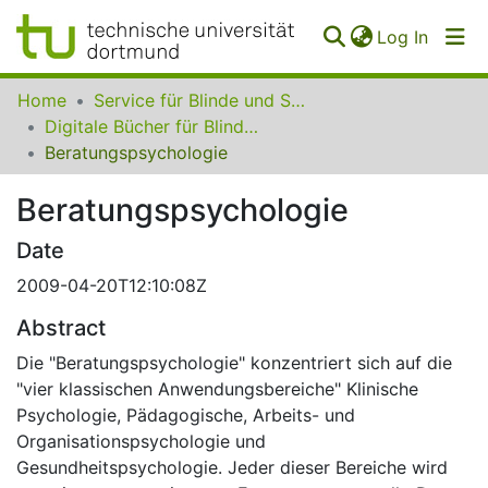
(curren
Log In
Communities
Home
Service für Blinde und Sehbehinderte der UB Dortmund
&
Digitale Bücher für Blinde und Sehbehinderte
Collections
Beratungspsychologie
All of SfBS
Beratungspsychologie
FAQ
Date
2009-04-20T12:10:08Z
Abstract
Die "Beratungspsychologie" konzentriert sich auf die
"vier klassischen Anwendungsbereiche" Klinische
Psychologie, Pädagogische, Arbeits- und
Organisationspsychologie und
Gesundheitspsychologie. Jeder dieser Bereiche wird