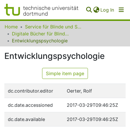
(curren
Log In
Communities
Home
Service für Blinde und Sehbehinderte der UB Dortmund
&
Digitale Bücher für Blinde und Sehbehinderte
Collections
Entwicklungspsychologie
All of SfBS
Entwicklungspsychologie
FAQ
Simple item page
dc.contributor.editor
Oerter, Rolf
dc.date.accessioned
2017-03-29T09:46:25Z
dc.date.available
2017-03-29T09:46:25Z