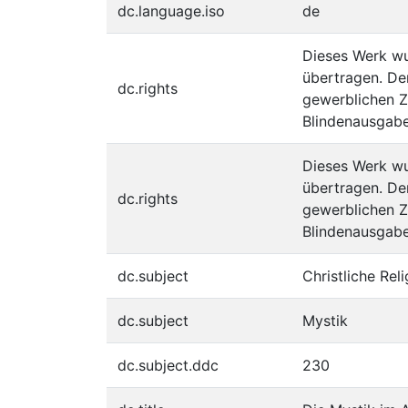
dc.language.iso
de
Dieses Werk wu
übertragen. Dem
dc.rights
gewerblichen Z
Blindenausgabe
Dieses Werk wu
übertragen. Dem
dc.rights
gewerblichen Z
Blindenausgabe
dc.subject
Christliche Reli
dc.subject
Mystik
dc.subject.ddc
230