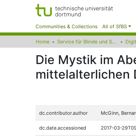
Communities & Collections
All of SfBS
Home
Service für Blinde und Sehbehinderte der UB Dortmund
Die Mystik im Abe
mittelalterliche
dc.contributor.author
McGinn, Berna
dc.date.accessioned
2017-03-29T09