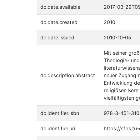
dc.date.available
2017-03-29T09
dc.date.created
2010
dc.date.issued
2010-10-05
Mit seiner gro
Theologie- und 
literaturwissen
dc.description.abstract
neuer Zugang m
Entwicklung de
religiösen Ker
vielfältigsten
dc.identifier.isbn
978-3-451-310
dc.identifier.uri
https://sfbs.t