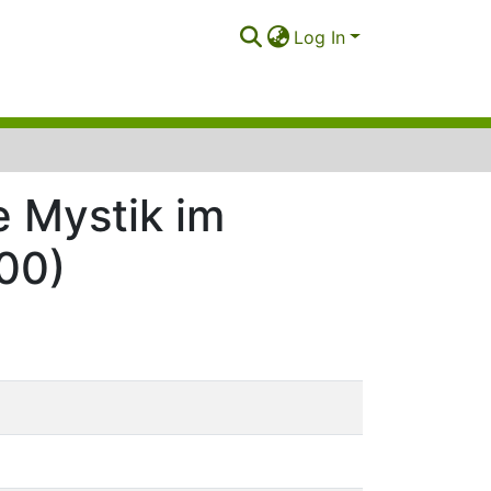
Log In
e Mystik im
500)