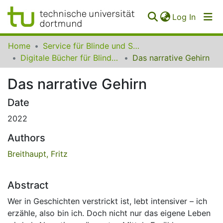
(curren
Log In
Communities
Home
Service für Blinde und Sehbehinderte der UB Dortmund
&
Digitale Bücher für Blinde und Sehbehinderte
Das narrative Gehirn
Collections
Das narrative Gehirn
All of SfBS
Date
FAQ
2022
Authors
Breithaupt, Fritz
Abstract
Wer in Geschichten verstrickt ist, lebt intensiver – ich
erzähle, also bin ich. Doch nicht nur das eigene Leben