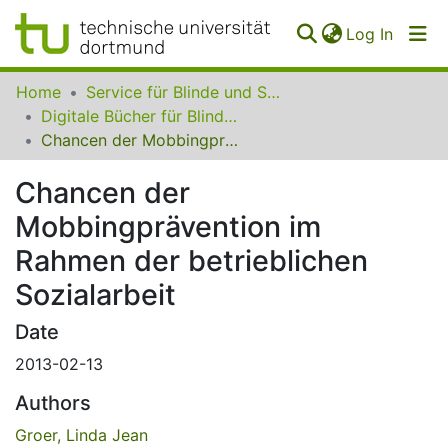
(curren
Log In
Communities
Home
Service für Blinde und Sehbehinderte der UB Dortmund
&
Digitale Bücher für Blinde und Sehbehinderte
Collections
Chancen der Mobbingprävention im Rahmen der betrieblichen Sozialarbeit
All of SfBS
Chancen der
Mobbingprävention im
FAQ
Rahmen der betrieblichen
Sozialarbeit
Date
2013-02-13
Authors
Groer, Linda Jean