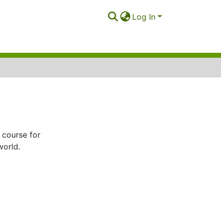
Log In
 course for
world.