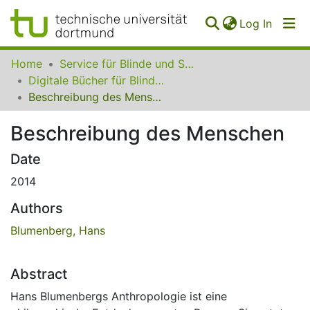
(curren
Log In
Communities
Home
Service für Blinde und Sehbehinderte der UB Dortmund
&
Digitale Bücher für Blinde und Sehbehinderte
Collections
Beschreibung des Menschen
All of SfBS
Beschreibung des Menschen
FAQ
Date
2014
Authors
Blumenberg, Hans
Abstract
Hans Blumenbergs Anthropologie ist eine