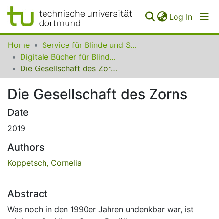
(curren
Log In
Communities
Home
Service für Blinde und Sehbehinderte der UB Dortmund
&
Digitale Bücher für Blinde und Sehbehinderte
Collections
Die Gesellschaft des Zorns
All of SfBS
Die Gesellschaft des Zorns
FAQ
Date
2019
Authors
Koppetsch, Cornelia
Abstract
Was noch in den 1990er Jahren undenkbar war, ist