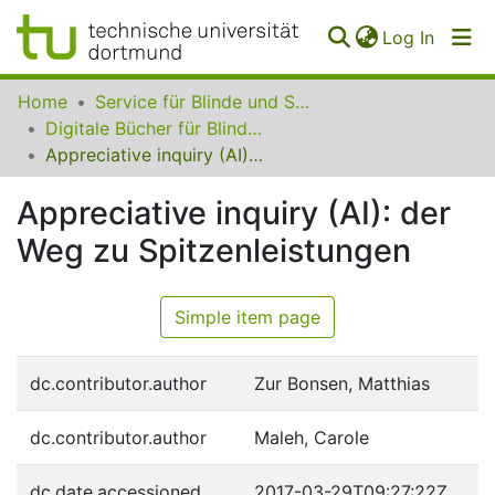
(curren
Log In
Communities
Home
Service für Blinde und Sehbehinderte der UB Dortmund
&
Digitale Bücher für Blinde und Sehbehinderte
Collections
Appreciative inquiry (AI): der Weg zu Spitzenleistungen
All of SfBS
Appreciative inquiry (AI): der
Weg zu Spitzenleistungen
FAQ
Simple item page
dc.contributor.author
Zur Bonsen, Matthias
dc.contributor.author
Maleh, Carole
dc.date.accessioned
2017-03-29T09:27:22Z