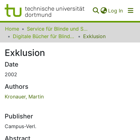
(curren
Log In
Communities
Home
Service für Blinde und Sehbehinderte der UB Dortmund
&
Digitale Bücher für Blinde und Sehbehinderte
Exklusion
Collections
Exklusion
All of SfBS
Date
FAQ
2002
Authors
Kronauer, Martin
Publisher
Campus-Verl.
Abstract