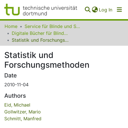
(curren
Log In
Communities
Home
Service für Blinde und Sehbehinderte der UB Dortmund
&
Digitale Bücher für Blinde und Sehbehinderte
Collections
Statistik und Forschungsmethoden
All of SfBS
Statistik und
Forschungsmethoden
FAQ
Date
2010-11-04
Authors
Eid, Michael
Gollwitzer, Mario
Schmitt, Manfred