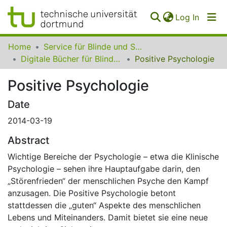
(curren
Log In
Communities
Home
Service für Blinde und Sehbehinderte der UB Dortmund
&
Digitale Bücher für Blinde und Sehbehinderte
Positive Psychologie
Collections
Positive Psychologie
All of SfBS
Date
FAQ
2014-03-19
Abstract
Wichtige Bereiche der Psychologie – etwa die Klinische
Psychologie – sehen ihre Hauptaufgabe darin, den
„Störenfrieden“ der menschlichen Psyche den Kampf
anzusagen. Die Positive Psychologie betont
stattdessen die „guten“ Aspekte des menschlichen
Lebens und Miteinanders. Damit bietet sie eine neue