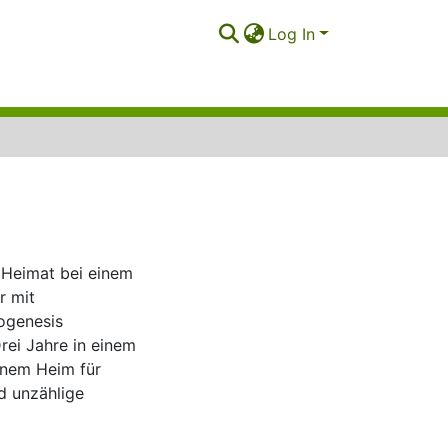
Log In
n Heimat bei einem
r mit
ogenesis
rei Jahre in einem
inem Heim für
d unzählige