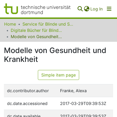
(curren
Log In
Communities
Home
Service für Blinde und Sehbehinderte der UB Dortmund
&
Digitale Bücher für Blinde und Sehbehinderte
Collections
Modelle von Gesundheit und Krankheit
All of SfBS
Modelle von Gesundheit und
Krankheit
FAQ
Simple item page
dc.contributor.author
Franke, Alexa
dc.date.accessioned
2017-03-29T09:39:53Z
dc.date.available
2017-03-29T09:39:53Z