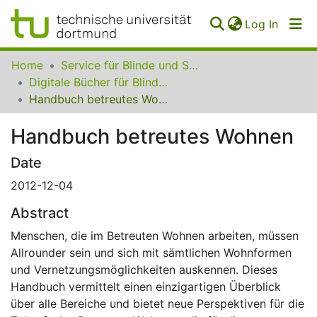
(curren
Log In
Communities
Home
Service für Blinde und Sehbehinderte der UB Dortmund
&
Digitale Bücher für Blinde und Sehbehinderte
Collections
Handbuch betreutes Wohnen
All of SfBS
Handbuch betreutes Wohnen
FAQ
Date
2012-12-04
Abstract
Menschen, die im Betreuten Wohnen arbeiten, müssen
Allrounder sein und sich mit sämtlichen Wohnformen
und Vernetzungsmöglichkeiten auskennen. Dieses
Handbuch vermittelt einen einzigartigen Überblick
über alle Bereiche und bietet neue Perspektiven für die