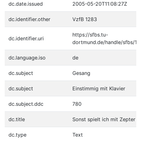
dc.date.issued
2005-05-20T11:08:27Z
dc.identifier.other
VzfB 1283
https://sfbs.tu-
dc.identifier.uri
dortmund.de/handle/sfbs/1
dc.language.iso
de
dc.subject
Gesang
dc.subject
Einstimmig mit Klavier
dc.subject.ddc
780
dc.title
Sonst spielt ich mit Zepter
dc.type
Text