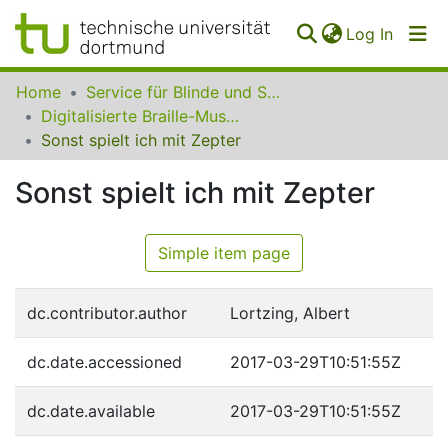
(curren
Log In
Communities
Home
Service für Blinde und Sehbehinderte der UB Dortmund
&
Digitalisierte Braille-Musik-Matrizen des VzfB
Collections
Sonst spielt ich mit Zepter
All of SfBS
Sonst spielt ich mit Zepter
FAQ
Simple item page
dc.contributor.author
Lortzing, Albert
dc.date.accessioned
2017-03-29T10:51:55Z
dc.date.available
2017-03-29T10:51:55Z