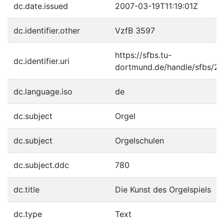
dc.date.issued
2007-03-19T11:19:01Z
dc.identifier.other
VzfB 3597
https://sfbs.tu-
dc.identifier.uri
dortmund.de/handle/sfbs/2
dc.language.iso
de
dc.subject
Orgel
dc.subject
Orgelschulen
dc.subject.ddc
780
dc.title
Die Kunst des Orgelspiels
dc.type
Text