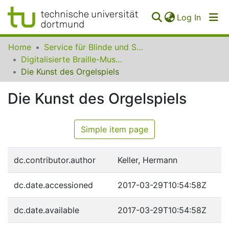
(curren
Log In
Communities
Home
Service für Blinde und Sehbehinderte der UB Dortmund
&
Digitalisierte Braille-Musik-Matrizen des VzfB
Collections
Die Kunst des Orgelspiels
All of SfBS
Die Kunst des Orgelspiels
FAQ
Simple item page
dc.contributor.author
Keller, Hermann
dc.date.accessioned
2017-03-29T10:54:58Z
dc.date.available
2017-03-29T10:54:58Z