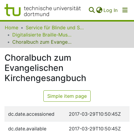
(curren
Log In
Communities
Home
Service für Blinde und Sehbehinderte der UB Dortmund
&
Digitalisierte Braille-Musik-Matrizen des VzfB
Collections
Choralbuch zum Evangelischen Kirchengesangbuch
All of SfBS
Choralbuch zum
Evangelischen
FAQ
Kirchengesangbuch
Simple item page
dc.date.accessioned
2017-03-29T10:50:45Z
dc.date.available
2017-03-29T10:50:45Z