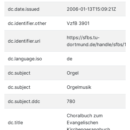
dc.date.issued
2006-01-13T15:09:21Z
dc.identifier.other
VzfB 3901
https://sfbs.tu-
dc.identifier.uri
dortmund.de/handle/sfbs/1
dc.language.iso
de
dc.subject
Orgel
dc.subject
Orgelmusik
dc.subject.ddc
780
Choralbuch zum
dc.title
Evangelischen
Kirchengesangbuch