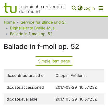
(curren
Log In
Communities
Home
Service für Blinde und Sehbehinderte der UB Dortmund
&
Digitalisierte Braille-Musik-Matrizen des VzfB
Collections
Ballade in f-moll op. 52
All of SfBS
Ballade in f-moll op. 52
FAQ
Simple item page
dc.contributor.author
Chopin, Frédéric
dc.date.accessioned
2017-03-29T10:57:23Z
dc.date.available
2017-03-29T10:57:23Z