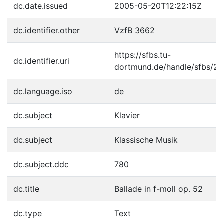
dc.date.issued
2005-05-20T12:22:15Z
dc.identifier.other
VzfB 3662
https://sfbs.tu-
dc.identifier.uri
dortmund.de/handle/sfbs/2
dc.language.iso
de
dc.subject
Klavier
dc.subject
Klassische Musik
dc.subject.ddc
780
dc.title
Ballade in f-moll op. 52
dc.type
Text