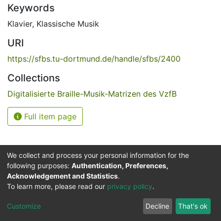
Keywords
Klavier
,
Klassische Musik
URI
https://sfbs.tu-dortmund.de/handle/sfbs/2400
Collections
Digitalisierte Braille-Musik-Matrizen des VzfB
Full item page
We collect and process your personal information for the
following purposes:
Authentication, Preferences,
Acknowledgement and Statistics
.
Service for the Blind and Visually Impaired
To learn more, please read our
privacy policy
.
ded
UB
and
ITMC
of the
Cookie
Privacy
Send
Impr
TU
settings
policy
Feedback
Customize
Decline
That's ok
Dormund