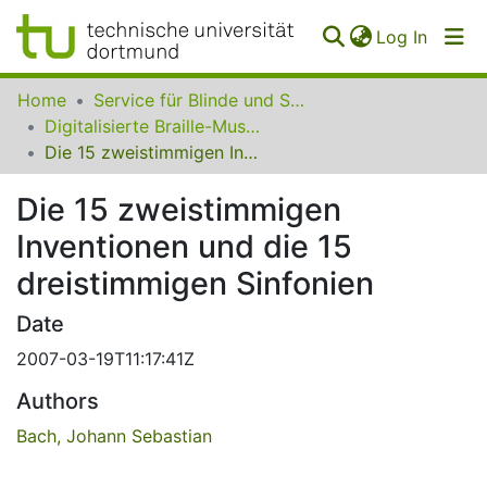
(curren
Log In
Communities
Home
Service für Blinde und Sehbehinderte der UB Dortmund
&
Digitalisierte Braille-Musik-Matrizen des VzfB
Collections
Die 15 zweistimmigen Inventionen und die 15 dreistimmigen Sinfonien
All of SfBS
Die 15 zweistimmigen
Inventionen und die 15
FAQ
dreistimmigen Sinfonien
Date
2007-03-19T11:17:41Z
Authors
Bach, Johann Sebastian