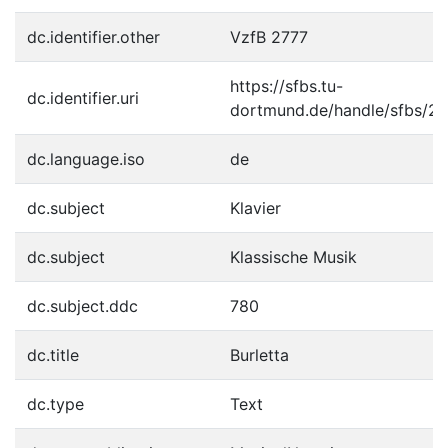
dc.identifier.other
VzfB 2777
https://sfbs.tu-
dc.identifier.uri
dortmund.de/handle/sfbs/2
dc.language.iso
de
dc.subject
Klavier
dc.subject
Klassische Musik
dc.subject.ddc
780
dc.title
Burletta
dc.type
Text